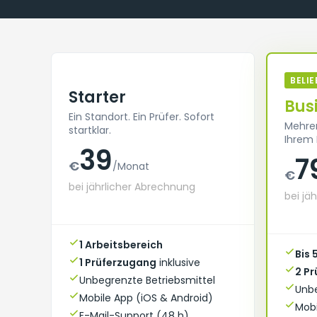
BELIE
Starter
Bus
Ein Standort. Ein Prüfer. Sofort
Mehrer
startklar.
Ihrem 
39
7
€
/Monat
€
bei jährlicher Abrechnung
bei jä
1 Arbeitsbereich
Bis 
1 Prüferzugang
inklusive
2 P
Unbegrenzte Betriebsmittel
Unbe
Mobile App (iOS & Android)
Mobi
E-Mail-Support (48 h)