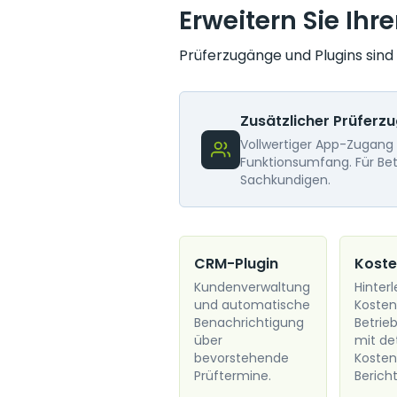
Erweitern Sie Ihr
Prüferzugänge und Plugins sind
Zusätzlicher Prüferz
Vollwertiger App-Zugang
Funktionsumfang. Für Bet
Sachkundigen.
CRM-Plugin
Koste
Kundenverwaltung
Hinter
und automatische
Kosten
Benachrichtigung
Betrie
über
mit de
bevorstehende
Kosten
Prüftermine.
Bericht