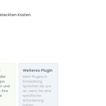
rsteckten Kosten.
l
Weiteres Plugin
ller
Mehr Plugins in
gos
Entwicklung.
en und
Sprechen Sie uns
– Ihre
an, wenn Sie eine
e.
spezifische
Anforderung
haben.