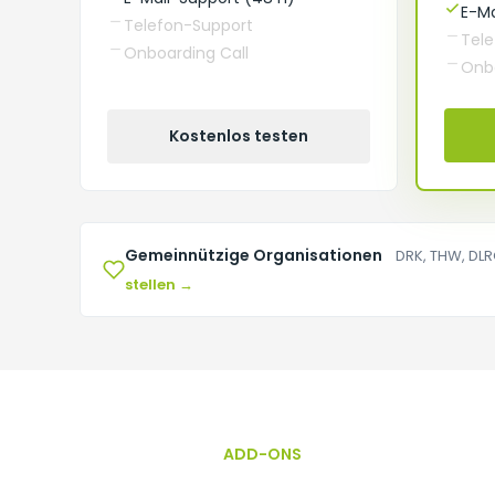
E-Ma
Telefon-Support
Tel
Onboarding Call
Onbo
Kostenlos testen
Gemeinnützige Organisationen
DRK, THW, DLR
stellen →
ADD-ONS