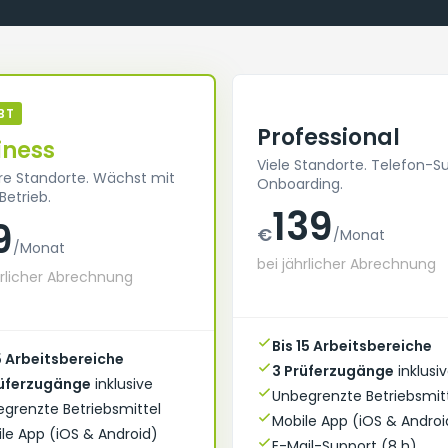
BT
Professional
iness
Viele Standorte. Telefon-S
e Standorte. Wächst mit
Onboarding.
Betrieb.
139
9
€
/Monat
/Monat
bei jährlicher Abrechnung
hrlicher Abrechnung
Bis 15 Arbeitsbereiche
5 Arbeitsbereiche
3 Prüferzugänge
inklusi
rüferzugänge
inklusive
Unbegrenzte Betriebsmit
grenzte Betriebsmittel
Mobile App (iOS & Androi
le App (iOS & Android)
E-Mail-Support (8 h)