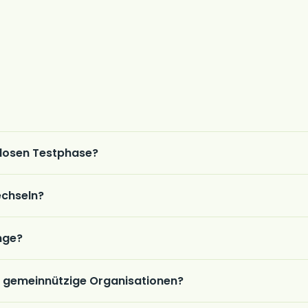
nlosen Testphase?
echseln?
nge?
r gemeinnützige Organisationen?