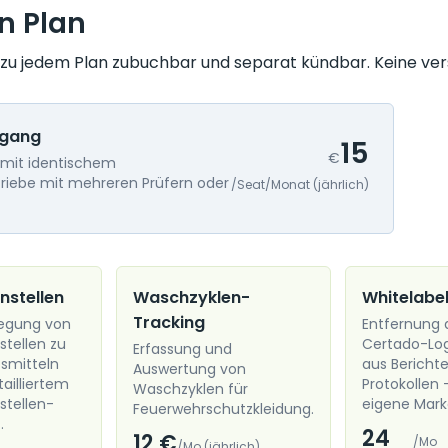
en Plan
 zu jedem Plan zubuchbar und separat kündbar. Keine ve
ugang
15
€
 mit identischem
riebe mit mehreren Prüfern oder
/Seat/Monat (jährlich)
nstellen
Waschzyklen-
Whitelabe
Tracking
legung von
Entfernung a
stellen zu
Certado-Lo
Erfassung und
bsmitteln
aus Bericht
Auswertung von
tailliertem
Protokollen 
Waschzyklen für
stellen-
eigene Mark
Feuerwehrschutzkleidung.
.
24
12 €
/Mo
/Mo (jährlich)