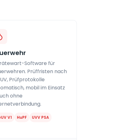
uerwehr
rätewart-Software für
erwehren. Prüffristen nach
UV, Prüfprotokolle
omatisch, mobil im Einsatz
auch ohne
ernetverbindung.
UV V1
HuPF
UVV PSA