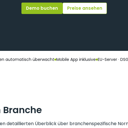
Demo buchen
Preise ansehen
sten automatisch überwacht
Mobile App inklusive
EU-Server · D
 Branche
nen detaillierten Überblick über branchenspezifische Nor