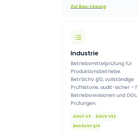
Zur Bau-Lösung
Industrie
Betriebsmittelprüfung für
Produktionsbetriebe.
BetrSichV §10, vollständige
Prüfhistorie, audit-sicher – 
Betriebsrevisionen und DG
Prüfungen.
DGUV V3
DGUV V52
BetrSichV §14