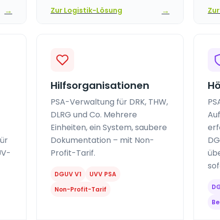
→
→
Zur Logistik-Lösung
Zur
Hilfsorganisationen
Hö
PSA-Verwaltung für DRK, THW,
PSA
DLRG und Co. Mehrere
Au
Einheiten, ein System, saubere
erf
für
Dokumentation – mit Non-
DG
UV-
Profit-Tarif.
üb
so
DGUV V1
UVV PSA
DG
Non-Profit-Tarif
Be