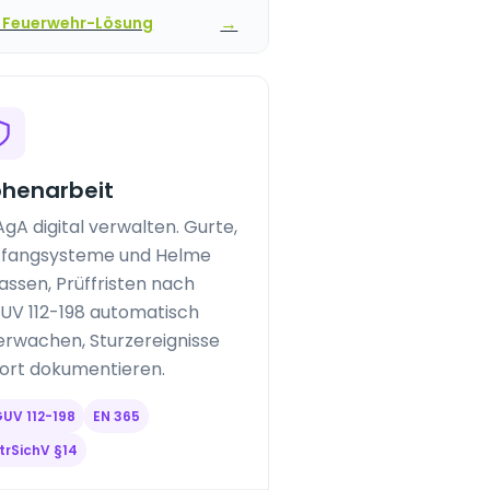
→
 Feuerwehr-Lösung
henarbeit
gA digital verwalten. Gurte,
ffangsysteme und Helme
assen, Prüffristen nach
UV 112-198 automatisch
erwachen, Sturzereignisse
fort dokumentieren.
UV 112-198
EN 365
trSichV §14