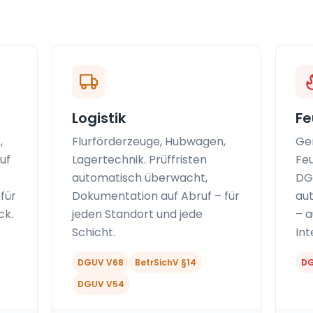
Logistik
Fe
,
Flurförderzeuge, Hubwagen,
Ge
uf
Lagertechnik. Prüffristen
Feu
automatisch überwacht,
DG
für
Dokumentation auf Abruf – für
aut
ck.
jeden Standort und jede
– 
Schicht.
Int
DGUV V68
BetrSichV §14
DG
DGUV V54