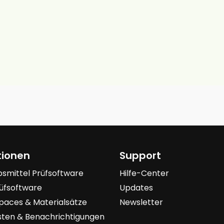
tionen
Support
bsmittel Prüfsoftware
Hilfe-Center
üfsoftware
Updates
aces & Materialsätze
Newsletter
isten & Benachrichtigungen