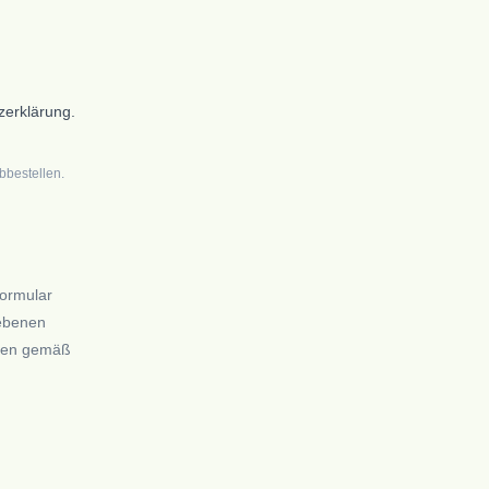
zerklärung.
bbestellen.
Formular
gebenen
rden gemäß